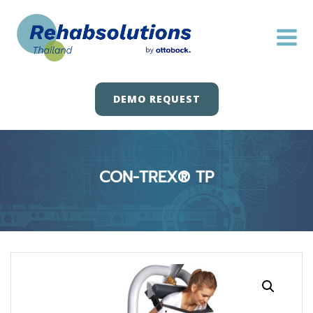
Skip
to
content
DEMO REQUEST
CON-TREX® TP