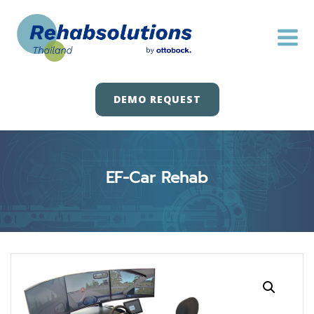
Skip
to
content
DEMO REQUEST
EF-Car Rehab