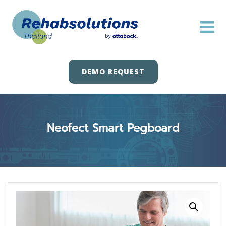
Skip
to
content
DEMO REQUEST
Neofect Smart Pegboard