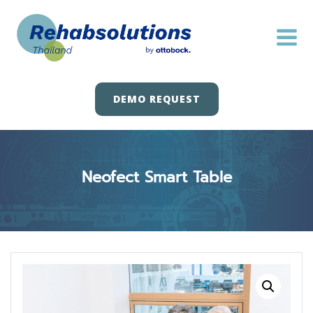
Skip
to
content
DEMO REQUEST
Neofect Smart Table